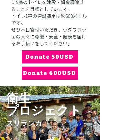
に5基のトイレを建設・資金調達す
ることを目標としています。
トイレ1基の建設費用は約600米ドル
です。
ぜひ本日寄付いただき、ウダワラウ
ェの人々に尊厳・安全・健康を届け
るお手伝いをしてください。
Donate 50USD
Donate 600USD
衛生
​プロジェクト
スリランカ