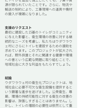
にトイレを追加で施工したくても、予算や資
源が限られていたことです。さらに、物流や
輸送の制約により、工事現場への道具や機材
の搬入が複雑になりました。
支援のリクエスト
最初に建設した15基のトイレがコミュニティ
に与えた影響と、衛生環境の改善に対する継
続的なニーズを考慮し、私たちはウダワラウ
ェ村にさらにトイレを建設するための援助を
求めています。このプロジェクトが拡大され
れば、野外排泄とそれに関連する健康や環境
への害という広範な問題に取り組むことで、
地域社会に大きな利益をもたらすでしょう。
結論
ウダワラウェ村の衛生化プロジェクトは、地
域社会に必要不可欠な衛生設備を提供すると
いう顕著な進歩を遂げました。公衆衛生、尊
厳、環境の持続可能性に対する衛生の改善の
影響は、誇張しすぎることはありません。し
かし、トイレの増設の必要性は依然として重