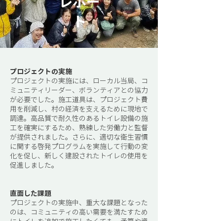
レポー
ト
プロジェクトの実施
プロジェクトの実施には、ローカル当局、コ
ミュニティリーダー、ボランティアとの協力
が必要でした。施工道具は、プロジェクト費
用を削減し、村の経済を支えるために現地で
調達。高品質で耐久性のあるトイレ設備の施
工を確実にするため、熟練した労働力と監督
が提供されました。さらに、適切な衛生習慣
に関する啓発プログラムを実施して行動の変
化を促し、新しく建設されたトイレの使用を
促進しました。
直面した課題
プロジェクトの実施中、重大な課題となった
のは、コミュニティの高い需要を満たすため