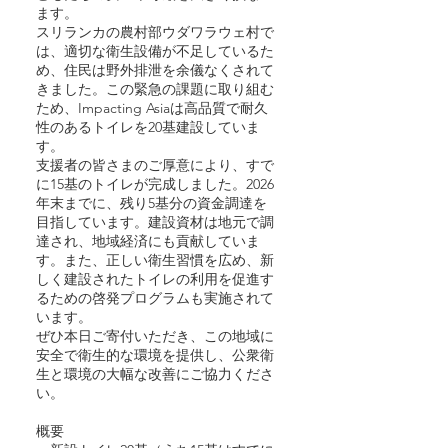
ます。
スリランカの農村部ウダワラウェ村で
は、適切な衛生設備が不足しているた
め、住民は野外排泄を余儀なくされて
きました。この緊急の課題に取り組む
ため、Impacting Asiaは高品質で耐久
性のあるトイレを20基建設していま
す。
支援者の皆さまのご厚意により、すで
に15基のトイレが完成しました。2026
年末までに、残り5基分の資金調達を
目指しています。建設資材は地元で調
達され、地域経済にも貢献していま
す。また、正しい衛生習慣を広め、新
しく建設されたトイレの利用を促進す
るための啓発プログラムも実施されて
います。
ぜひ本日ご寄付いただき、この地域に
安全で衛生的な環境を提供し、公衆衛
生と環境の大幅な改善にご協力くださ
い。
概要