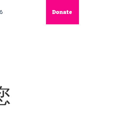
Donate
る
您